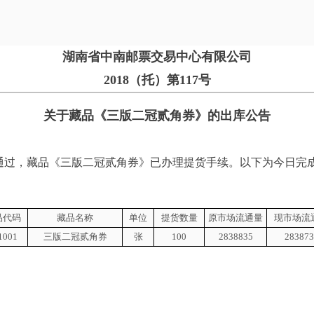
湖南省中南邮票交易中心有限公司
2018（托）第117号
关于藏品《三版二冠贰角券
》的出库公告
过，藏品《三版二冠贰角券
》已办理提货手续。以下为今日完
品代码
藏品名称
单位
提货数量
原市场流通量
现市场流
1001
三版二冠贰角券
张
100
2838835
283873